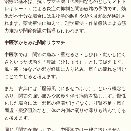
治療の基本は、抗リウマチ薬（代表的なものとしてメトト
レキサート）による炎症の抑制と関節破壊の予防です。効
果が不十分な場合には生物学的製剤やJAK阻害薬が検討さ
れます。薬物療法に加えて、理学療法・作業療法による筋
力維持や関節保護の指導も行われます。
中医学からみた関節リウマチ
中医学では、関節の痛み・重だるさ・しびれ・動かしにく
さといった状態を「痺証（ひしょう）」として捉えます。
風・寒・湿などの邪が経脈に入り込み、気血の流れを阻む
ことで生じると考えます。
また、古典には「歴節風（れきせつふう）」という概念も
あり、関節の強い痛みや変形を伴う病態を指します。慢性
化した場合には、邪気の停滞だけでなく、肝腎不足・気血
両虚・痰瘀阻絡など、体の内側の弱りや滞りも絡んでくる
と考えます。
同じ「関節が痛い」でも、中医学では一律に扱いません。