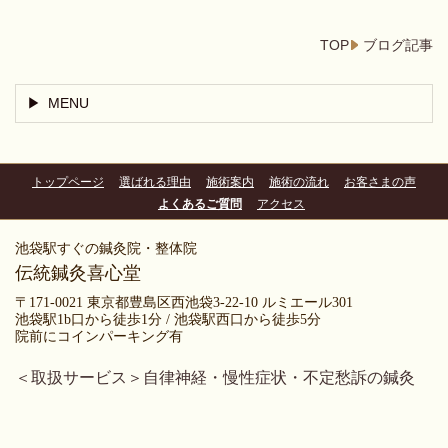
TOP
ブログ記事
MENU
トップページ
選ばれる理由
施術案内
施術の流れ
お客さまの声
よくあるご質問
アクセス
池袋駅すぐの鍼灸院・整体院
伝統鍼灸喜心堂
〒171-0021 東京都豊島区西池袋3-22-10 ルミエール301
池袋駅1b口から徒歩1分 / 池袋駅西口から徒歩5分
院前にコインパーキング有
＜取扱サービス＞
自律神経・慢性症状・不定愁訴の鍼灸