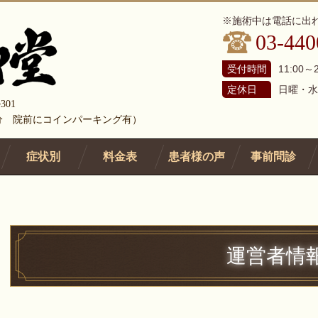
※施術中は電話に出
03-440
受付時間
11:00～2
定休日
日曜・水
301
5分 院前にコインパーキング有）
症状別
料金表
患者様の声
事前問診
運営者情