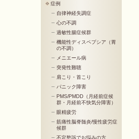
症例
自律神経失調症
心の不調
過敏性腸症候群
機能性ディスペプシア（胃
の不調）
メニエール病
突発性難聴
肩こり・首こり
パニック障害
PMS/PMDD（月経前症候
群・月経前不快気分障害）
眼精疲労
筋痛性脳脊髄炎/慢性疲労症
候群
不定愁訴でお悩みの方